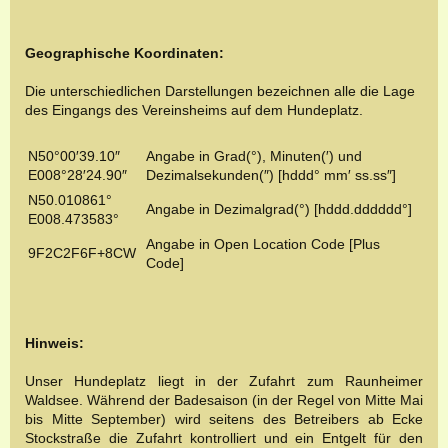
Geographische Koordinaten:
Die unterschiedlichen Darstellungen bezeichnen alle die Lage
des Eingangs des Vereinsheims auf dem Hundeplatz.
N50°00′39.10″
Angabe in Grad(°), Minuten(′) und
E008°28′24.90″
Dezimalsekunden(″) [hddd° mm′ ss.ss″]
N50.010861°
Angabe in Dezimalgrad(°) [hddd.dddddd°]
E008.473583°
Angabe in Open Location Code [Plus
9F2C2F6F+8CW
Code]
Hinweis:
Unser Hundeplatz liegt in der Zufahrt zum Raunheimer
Waldsee. Während der Badesaison (in der Regel von Mitte Mai
bis Mitte September) wird seitens des Betreibers ab Ecke
Stockstraße die Zufahrt kontrolliert und ein Entgelt für den